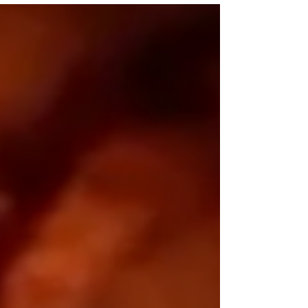
た。 しかし、いくら理由があったとしても そのコ
インランドリーにある 洗濯機の蓋は絶対に開けて
はいけない。 何故ならそこのコインランドリーに
は 身体が繋がっていない女性の幽霊が出るという
噂がある 曰く付きのコインランドリーの可能性が
高いからだ。 数年前、コインランドリー内で 女性
の遺体が見つかった。 その数日後すぐに、 犯人ら
しい人物が発見されたが 何故か被害者女性と同じ
く、バラバラになって 洗濯機に詰め込まれていた
のだという。 通報者よると、何時間も回りっぱな
しだったので 中を確認したら人が入っていた、と
の事だった。 また、防犯カメラは数日前から点検
中で 何も証拠が残っておらず、事件は今だ未解決
のままで終っている。 貴方の家の近くのコインラ
ンドリーでも、 長い時間ずっと回り続けている洗
濯機があるかもしれない。...