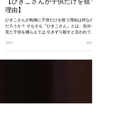
天野 フクロウ
2025年11月1日
読了時間: 1分
【ひきこさんが子供だけを狙う
理由】
ひきこさんが執拗に子供だけを狙う理由は何なの
だろうか？ そもそも『ひきこさん』とは、自分を
見た子供を捕らえては 引きずり殺すと言われてい
る怪異である。 子どもだけを狙う理由として考え
られるのは 『小学生の時に自らが受けた虐めが原
因』との説が濃厚である。 ひきこさんは生前、頭
が非常に良かったことから 先生や大人に大変好か
れていた。 だがそれをよく思わなかった生徒か
ら、 日常的にいじめを受け、地面に引きずられて
いたのだ。 程なくしてひきこさんは死亡し、幽霊
になった今も 子どもを見つけては、当時自分がさ
れていたように 肉塊になるまで引きずり続けるよ
うになったというのだ。 このように、ひきこさん
は当時の自分の復讐のため、子どもだけを狙って
いるのだ。 もし虐めがなかったらひきこさんは現